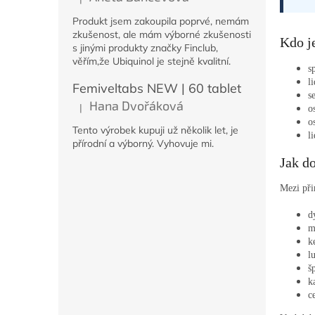
Hodnocení produktu je 5 z 5 hvězdiček.
Produkt jsem zakoupila poprvé, nemám
zkušenost, ale mám výborné zkušenosti
Kdo j
s jinými produkty značky Finclub,
věřím,že Ubiquinol je stejně kvalitní.
s
l
Femiveltabs NEW | 60 tablet
s
Hana Dvořáková
|
o
Hodnocení produktu je 5 z 5 hvězdiček.
o
Tento výrobek kupuji už několik let, je
l
přírodní a výborný. Vyhovuje mi.
Jak do
Mezi při
d
m
k
l
š
k
c