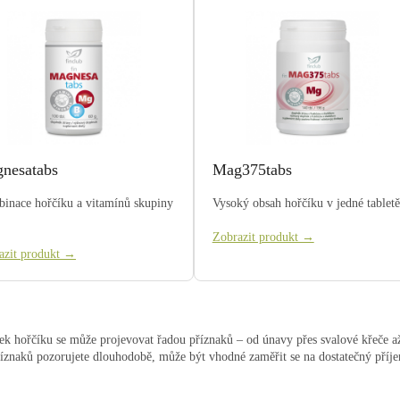
nesatabs
Mag375tabs
inace hořčíku a vitamínů skupiny
Vysoký obsah hořčíku v jedné tabletě
Zobrazit produkt →
azit produkt →
ek hořčíku se může projevovat řadou příznaků – od únavy přes svalové křeče 
říznaků pozorujete dlouhodobě, může být vhodné zaměřit se na dostatečný pří