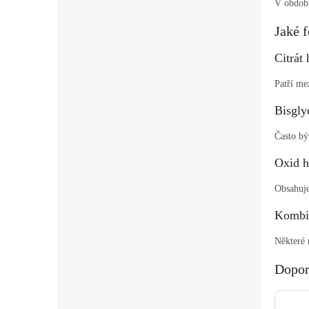
V období
Jaké f
Citrát
Patří me
Bisgly
Často bý
Oxid h
Obsahuje
Kombin
Některé 
Dopor