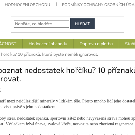
HODNOCENÍ OBCHODU
PODMÍNKY OCHRANY OSOBNÍCH ÚDA
HLEDAT
ÁCNOST
Hodnocení obchodu
Doprava a platba
Staň
hořčíku? 10 příznaků, které byste neměli ignorovat.
poznat nedostatek hořčíku? 10 příznak
rovat.
6
atří mezi nejdůležitější minerály v lidském těle. Přesto mnoho lidí jeho dostatek
uviset právě s jeho nedostatkem.
bý stres, nedostatek spánku, sportovní zátěž nebo nevyvážená strava mohou zp
at. Výsledkem bývá únava, svalové křeče, nervozita nebo zhoršená regenerace.