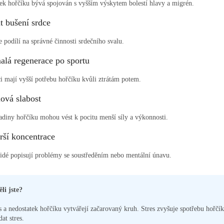
ek hořčíku bývá spojován s vyšším výskytem bolestí hlavy a migrén.
it bušení srdce
e podílí na správné činnosti srdečního svalu.
alá regenerace po sportu
i mají vyšší potřebu hořčíku kvůli ztrátám potem.
lová slabost
adiny hořčíku mohou vést k pocitu menší síly a výkonnosti.
rší koncentrace
lidé popisují problémy se soustředěním nebo mentální únavu.
li jste?
s a nedostatek hořčíku vytvářejí začarovaný kruh. Stres zvyšuje spotřebu hořč
dat stres.