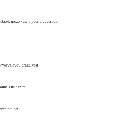
ostatek může vést k pocitu vyčerpání.
.
rvosvalovou dráždivost.
émům s usínáním.
ých situací.