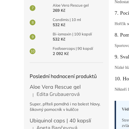
Nedostat
Aloe Vera Rescue gel
269 Kč
7. Poc
Candimis | 10 ml
Hořčík s
532 Kč
Bi-iomaxin | 100 kapslí
8. Pom
532 Kč
Sportovc
Fosfosercaps | 90 kapslí
2 092 Kč
9. Sva
Nízké hl
Poslední hodnocení produktů
10. Ho
Aloe Vera Rescue gel
Někteří 
Edita Grubauerová
|
Hodnocení produktu je 5 z 5 hvězdiček.
Super, příteli pomáhá i na bolest hlavy,
šikovný pomocník v kuličce
Vědě
Ubiquinol caps | 40 kapslí
Stre
zvlá
Aneta Bančevová
|