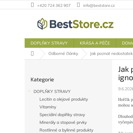
Přejít
+420 724 362 907
info@beststore.cz
na
obsah
DOPLŇKY STRAVY
KRÁSA A PÉČE
DOM
Domů
Odborné články
Jak poznat nedostatek 
P
Jak 
o
Přeskočit
s
igno
Kategorie
kategorie
t
r
9.6.202
DOPLŇKY STRAVY
a
Lecitin a olejové produkty
Hořčík p
n
mohou so
Vitamíny
n
í
Speciální doplňky stravy
Dlouhodo
p
Minerály a stopové prvky
vyčerpáv
a
Rostlinné a bylinné produkty