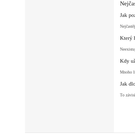
Nejčas
Jak po
Nejčastě
Který 
Neexistu
Kdy už
Mnoho li
Jak dl
To závis