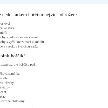
e nedostatkem hořčíku nejvíce ohrožen?
portovci
idé ve stresu
enioři
soby s jednostrannou stravou
soby s vyšší konzumací alkoholu
idé s vysokou fyzickou zátěží
plnit hořčík?
rozené zdroje hořčíku patří:
ýňová semínka
andle
ešu ořechy
uštěniny
penát
akao
elozrnné obiloviny