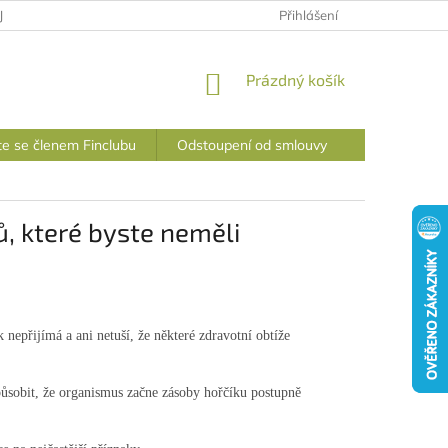
JŮ
DOPRAVA A PLATBA
STAŇTE SE ČLENEM FINCLUBU
Přihlášení
NÁKUPNÍ
Prázdný košík
KOŠÍK
te se členem Finclubu
Odstoupení od smlouvy
ů, které byste neměli
 nepřijímá a ani netuší, že některé zdravotní obtíže
ůsobit, že organismus začne zásoby hořčíku postupně