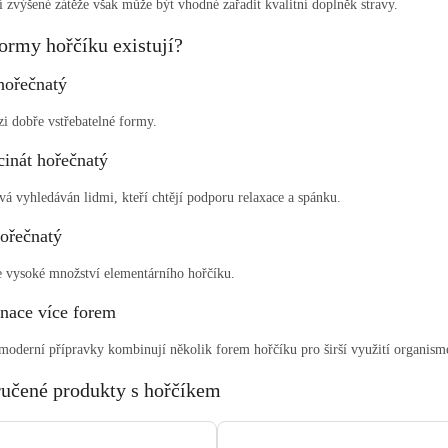
 zvýšené zátěže však může být vhodné zařadit kvalitní doplněk stravy.
ormy hořčíku existují?
 hořečnatý
zi dobře vstřebatelné formy.
cinát hořečnatý
vá vyhledáván lidmi, kteří chtějí podporu relaxace a spánku.
ořečnatý
 vysoké množství elementárního hořčíku.
ace více forem
moderní přípravky kombinují několik forem hořčíku pro širší využití organis
učené produkty s hořčíkem