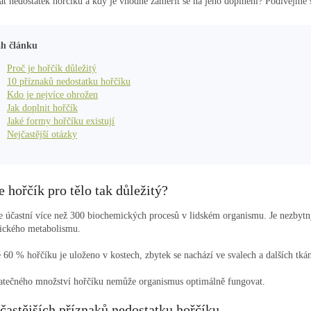
at nedostatek hořčíku a kdy je vhodné zaměřit se na jeho doplnění? Podívejme se
h článku
Proč je hořčík důležitý
10 příznaků nedostatku hořčíku
Kdo je nejvíce ohrožen
Jak doplnit hořčík
Jaké formy hořčíku existují
Nejčastější otázky
e hořčík pro tělo tak důležitý?
e účastní více než 300 biochemických procesů v lidském organismu. Je nezbytný
tického metabolismu.
ě 60 % hořčíku je uloženo v kostech, zbytek se nachází ve svalech a dalších tká
atečného množství hořčíku nemůže organismus optimálně fungovat.
častějších příznaků nedostatku hořčíku