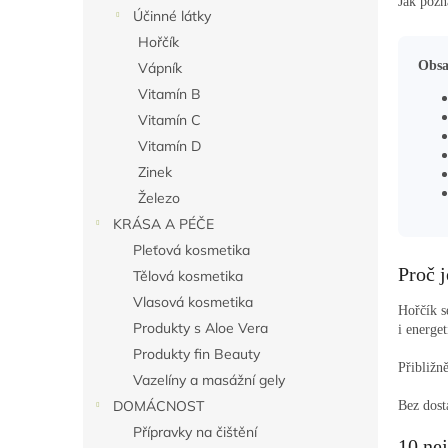
n
Jak pozn
Účinné látky
e
Hořčík
l
Obsa
Vápník
Vitamín B
Vitamín C
Vitamín D
Zinek
Železo
KRÁSA A PÉČE
Pleťová kosmetika
Proč j
Tělová kosmetika
Vlasová kosmetika
Hořčík s
Produkty s Aloe Vera
i energe
Produkty fin Beauty
Přibližn
Vazelíny a masážní gely
DOMÁCNOST
Bez dost
Přípravky na čištění
10 nej