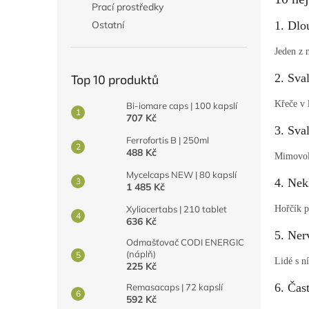
Prací prostředky
Ostatní
1. Dlo
Jeden z 
2. Sva
Top 10 produktů
Křeče v 
Bi-iomare caps | 100 kapslí
707 Kč
3. Sva
Ferrofortis B | 250ml
488 Kč
Mimovoln
Mycelcaps NEW | 80 kapslí
4. Nek
1 485 Kč
Xyliacertabs | 210 tablet
Hořčík p
636 Kč
5. Nerv
Odmašťovač CODI ENERGIC
(náplň)
Lidé s n
225 Kč
6. Čast
Remasacaps | 72 kapslí
592 Kč