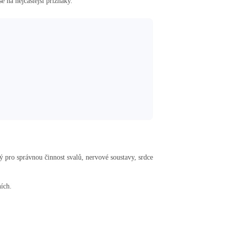
 na nejčastější příznaky.
 pro správnou činnost svalů, nervové soustavy, srdce
ních.