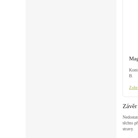
Mag
Komb
B.
Zobr
Závěr
Nedostat
těchto p
stravy.