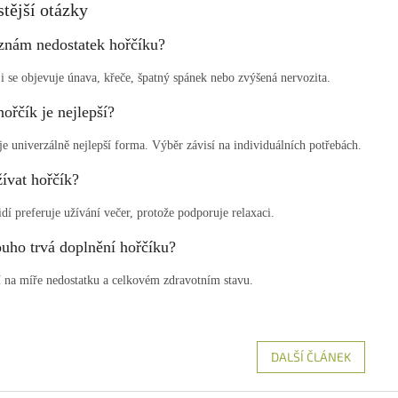
tější otázky
znám nedostatek hořčíku?
ji se objevuje únava, křeče, špatný spánek nebo zvýšená nervozita.
hořčík je nejlepší?
je univerzálně nejlepší forma. Výběr závisí na individuálních potřebách.
ívat hořčík?
dí preferuje užívání večer, protože podporuje relaxaci.
ouho trvá doplnění hořčíku?
í na míře nedostatku a celkovém zdravotním stavu.
DALŠÍ ČLÁNEK