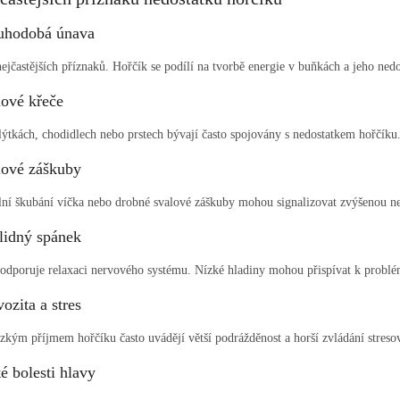
uhodobá únava
nejčastějších příznaků. Hořčík se podílí na tvorbě energie v buňkách a jeho ned
lové křeče
lýtkách, chodidlech nebo prstech bývají často spojovány s nedostatkem hořčíku
lové záškuby
í škubání víčka nebo drobné svalové záškuby mohou signalizovat zvýšenou ne
lidný spánek
odporuje relaxaci nervového systému. Nízké hladiny mohou přispívat k probl
ozita a stres
ízkým příjmem hořčíku často uvádějí větší podrážděnost a horší zvládání stresov
é bolesti hlavy