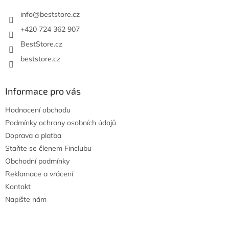
t
í
info
@
beststore.cz
+420 724 362 907
BestStore.cz
beststore.cz
Informace pro vás
Hodnocení obchodu
Podmínky ochrany osobních údajů
Doprava a platba
Staňte se členem Finclubu
Obchodní podmínky
Reklamace a vrácení
Kontakt
Napište nám