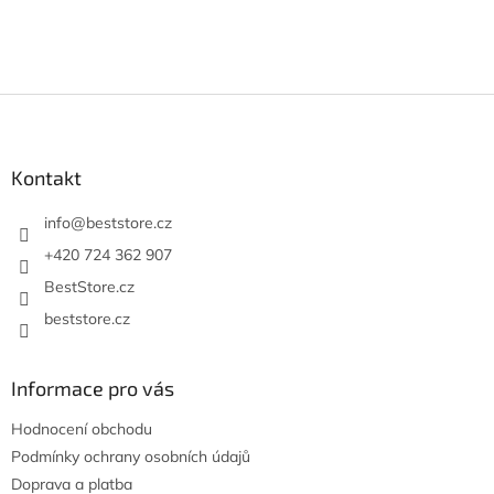
Z
á
p
a
Kontakt
t
í
info
@
beststore.cz
+420 724 362 907
BestStore.cz
beststore.cz
Informace pro vás
Hodnocení obchodu
Podmínky ochrany osobních údajů
Doprava a platba