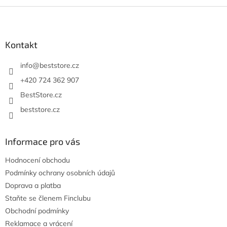
Z
á
p
a
Kontakt
t
í
info
@
beststore.cz
+420 724 362 907
BestStore.cz
beststore.cz
Informace pro vás
Hodnocení obchodu
Podmínky ochrany osobních údajů
Doprava a platba
Staňte se členem Finclubu
Obchodní podmínky
Reklamace a vrácení