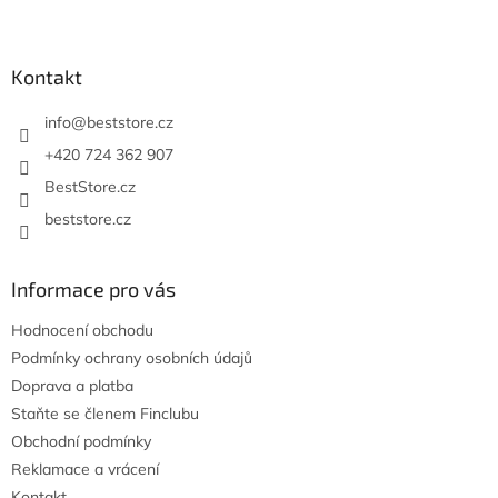
Z
á
p
a
Kontakt
t
í
info
@
beststore.cz
+420 724 362 907
BestStore.cz
beststore.cz
Informace pro vás
Hodnocení obchodu
Podmínky ochrany osobních údajů
Doprava a platba
Staňte se členem Finclubu
Obchodní podmínky
Reklamace a vrácení
Kontakt