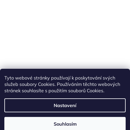
Tyto webové stránky používají k poskytování svých
služeb soubory Cookies. Používáním těchto webových
stránek souhlasíte s použitím souborů Cookies.
Nastavení
Vytvořil Shoptet
Souhlasím
Copyright 2026
BestStore.cz
. Všechna práva vyhrazena.