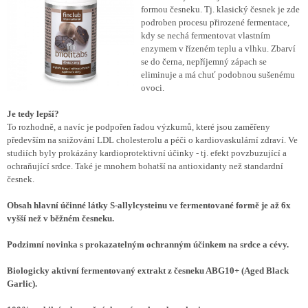
formou česneku. Tj. klasický česnek je zde
podroben procesu přirozené fermentace,
kdy se nechá fermentovat vlastním
enzymem v řízeném teplu a vlhku. Zbarví
se do černa, nepříjemný zápach se
eliminuje a má chuť podobnou sušenému
ovoci.
Je tedy lepší?
To rozhodně, a navíc je podpořen řadou výzkumů, které jsou zaměřeny
především na snižování LDL cholesterolu a péči o kardiovaskulární zdraví. Ve
studiích byly prokázány kardioprotektivní účinky - tj. efekt povzbuzující a
ochraňující srdce. Také je mnohem bohatší na antioxidanty než standardní
česnek.
Obsah hlavní účinné látky S-allylcysteinu ve fermentované formě je až 6x
vyšší než v běžném česneku.
Podzimní novinka s prokazatelným ochranným účinkem na srdce a cévy.
Biologicky aktivní fermentovaný extrakt z česneku ABG10+ (Aged Black
Garlic).