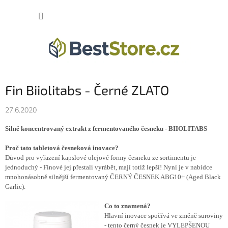
Přejít
na
NÁKUP
obsah
KOŠÍK
Fin Biiolitabs - Černé ZLATO
27.6.2020
Silně koncentrovaný extrakt z fermentovaného česneku - BIIOLITABS
Proč tato tabletová česneková inovace?
Důvod pro vyřazení kapslové olejové formy česneku ze sortimentu je
jednoduchý - Finové jej přestali vyrábět, mají totiž lepší! Nyní je v nabídce
mnohonásobně silnější fermentovaný ČERNÝ ČESNEK ABG10+ (Aged Black
Garlic).
Co to znamená?
Hlavní inovace spočívá ve změně suroviny
- tento černý česnek je VYLEPŠENOU