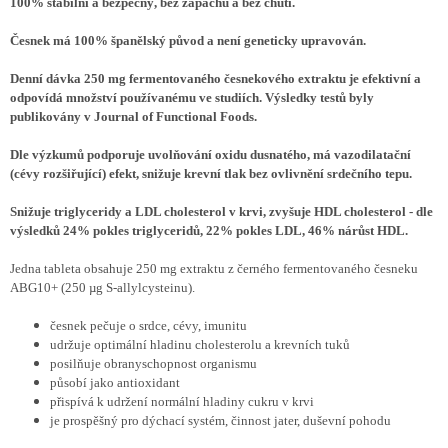
100% stabilní a bezpečný, bez zápachu a bez chuti.
Česnek má 100% španělský původ a není geneticky upravován.
Denní dávka 250 mg fermentovaného česnekového extraktu je efektivní a
odpovídá množství používanému ve studiích. Výsledky testů byly
publikovány v Journal of Functional Foods.
Dle výzkumů podporuje uvolňování oxidu dusnatého, má vazodilatační
(cévy rozšiřující) efekt, snižuje krevní tlak bez ovlivnění srdečního tepu.
Snižuje triglyceridy a LDL cholesterol v krvi, zvyšuje HDL cholesterol - dle
výsledků 24% pokles triglyceridů, 22% pokles LDL, 46% nárůst HDL.
Jedna tableta obsahuje 250 mg extraktu z černého fermentovaného česneku
ABG10+ (250 µg S-allylcysteinu).
česnek pečuje o srdce, cévy, imunitu
udržuje optimální hladinu cholesterolu a krevních tuků
posilňuje obranyschopnost organismu
působí jako antioxidant
přispívá k udržení normální hladiny cukru v krvi
je prospěšný pro dýchací systém, činnost jater, duševní pohodu