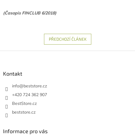
(Časopis FINCLUB 6/2018)
PŘEDCHOZÍ ČLÁNEK
Z
á
p
a
Kontakt
t
í
info
@
beststore.cz
+420 724 362 907
BestStore.cz
beststore.cz
Informace pro vás