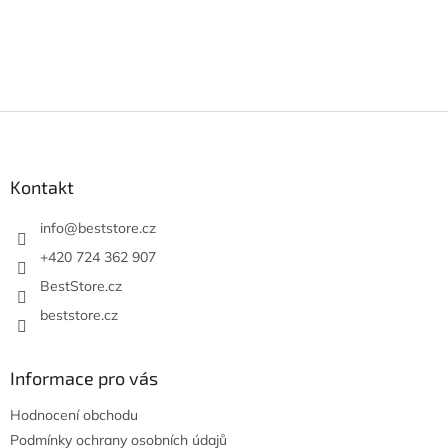
Z
á
p
a
Kontakt
t
í
info
@
beststore.cz
+420 724 362 907
BestStore.cz
beststore.cz
Informace pro vás
Hodnocení obchodu
Podmínky ochrany osobních údajů