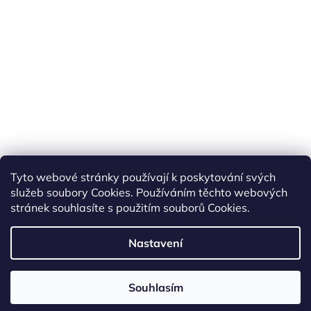
Tyto webové stránky používají k poskytování svých
služeb soubory Cookies. Používáním těchto webových
stránek souhlasíte s použitím souborů Cookies.
Nastavení
Vytvořil Shoptet
Souhlasím
Copyright 2026
BestStore.cz
. Všechna práva vyhrazena.