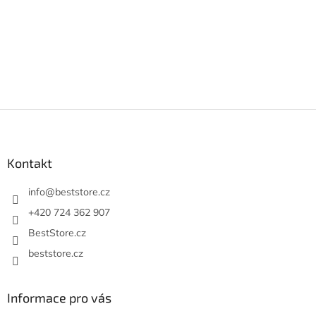
Z
á
p
a
Kontakt
t
í
info
@
beststore.cz
+420 724 362 907
BestStore.cz
beststore.cz
Informace pro vás