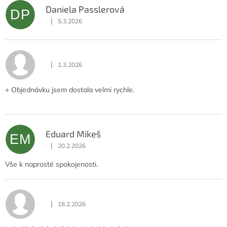
Daniela Passlerová
DP
|
5.3.2026
Hodnocení obchodu je 5 z 5 hvězdiček.
|
1.3.2026
Hodnocení obchodu je 5 z 5 hvězdiček.
+ Objednávku jsem dostala velmi rychle.
Eduard Mikeš
EM
|
20.2.2026
Hodnocení obchodu je 5 z 5 hvězdiček.
Vše k naprosté spokojenosti.
|
18.2.2026
Hodnocení obchodu je 5 z 5 hvězdiček.