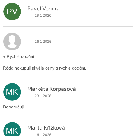
Pavel Vondra
PV
|
29.1.2026
Hodnocení obchodu je 5 z 5 hvězdiček.
|
26.1.2026
Hodnocení obchodu je 5 z 5 hvězdiček.
+ Rychlé dodání
Ráda nakupuji skvělé ceny a rychlé dodání.
Markéta Korpasová
MK
|
23.1.2026
Hodnocení obchodu je 5 z 5 hvězdiček.
Doporučuji
Marta Křížková
MK
|
16.1.2026