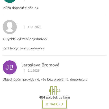
Hodnocení obchodu je 5 z 5 hvězdiček.
Můžu doporučit, vše ok
|
15.1.2026
Hodnocení obchodu je 5 z 5 hvězdiček.
+ Rychlé vyřízení objednávky
Rychlé vyřízení objednávky
Jaroslava Bromová
JB
|
2.1.2026
Hodnocení obchodu je 5 z 5 hvězdiček.
Objednávám pravidelně, vše bez problémů, doporučuji.
S
1
2
23
t
r
454
položek celkem
O
á
v
NAHORU
n
l
k