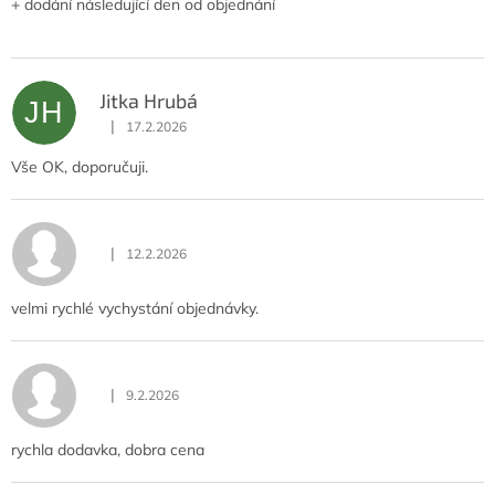
+ dodání následující den od objednání
Jitka Hrubá
JH
|
17.2.2026
Hodnocení obchodu je 5 z 5 hvězdiček.
Vše OK, doporučuji.
|
12.2.2026
Hodnocení obchodu je 5 z 5 hvězdiček.
velmi rychlé vychystání objednávky.
|
9.2.2026
Hodnocení obchodu je 5 z 5 hvězdiček.
rychla dodavka, dobra cena