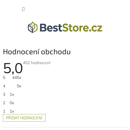
Přejít
na
NÁKUP
obsah
KOŠÍK
Hodnocení obchodu
5,0
Průměrné
452 hodnocení
hodnocení
obchodu
je
5
445x
5,0
z
4
5x
5
hvězdiček.
3
1x
2
0x
1
1x
PŘIDAT HODNOCENÍ
V