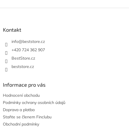
á
o
v
Z
d
á
a
á
n
c
p
í
í
a
Kontakt
p
t
r
í
info
@
beststore.cz
v
k
+420 724 362 907
y
BestStore.cz
v
ý
beststore.cz
p
i
s
Informace pro vás
u
Hodnocení obchodu
Podmínky ochrany osobních údajů
Doprava a platba
Staňte se členem Finclubu
Obchodní podmínky