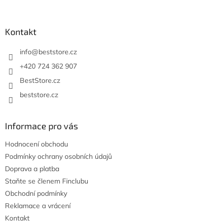
á
p
a
Kontakt
t
í
info
@
beststore.cz
+420 724 362 907
BestStore.cz
beststore.cz
Informace pro vás
Hodnocení obchodu
Podmínky ochrany osobních údajů
Doprava a platba
Staňte se členem Finclubu
Obchodní podmínky
Reklamace a vrácení
Kontakt