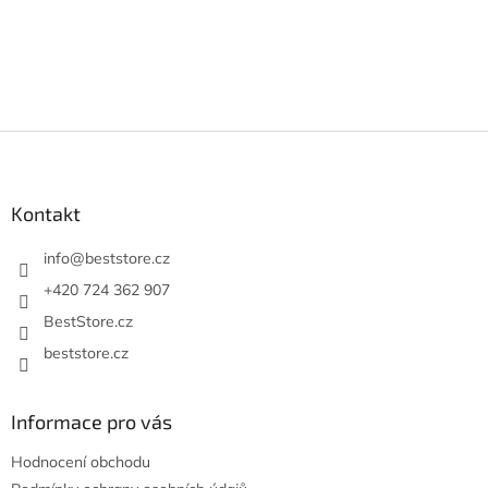
Z
á
p
a
Kontakt
t
í
info
@
beststore.cz
+420 724 362 907
BestStore.cz
beststore.cz
Informace pro vás
Hodnocení obchodu